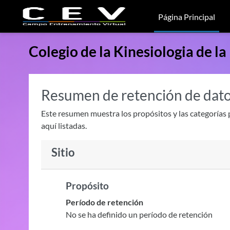
Salta al contenido principal
Página Principal
Colegio de la Kinesiologia de l
Resumen de retención de dat
Este resumen muestra los propósitos y las categorías p
aquí listadas.
Sitio
Propósito
Período de retención
No se ha definido un período de retención