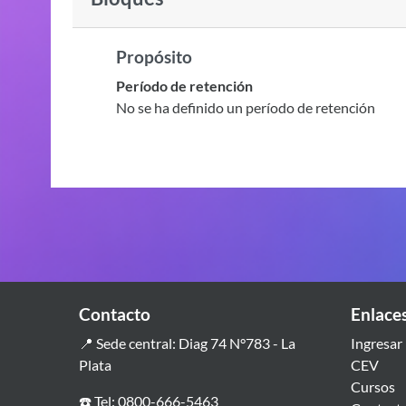
Propósito
Período de retención
No se ha definido un período de retención
Contacto
Enlace
📍 Sede central: Diag 74 N°783 - La
Ingresar
Plata
CEV
Cursos
☎️ Tel: 0800-666-5463